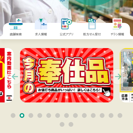
薬剤師職
在宅訪問管理指導
会社沿革
パート
補聴器
事業内容
薬剤師
店舗検索
求人情報
公式アプリ
処方せん受付
チラシ情報
エステティックサロン
取り組み：在宅事業
キャリア採用 正社員
総合職・エステティシャン職
PUDO
取り組み：学会報告
パート・アルバイト
スギヤマカード ポイントカードでお得
取り組み：子育て支援
ドラッグストアスタッフ・医療事務
Previous
Next
スギヤマカード スギヤママネーのご紹介
本社へのアクセス
同好会・社内関連サイト
スギヤマカードマイページ
ドラッグストア隣接クリニック開業物件紹介
スギヤマ公式アプリ
スギヤマ公式アプリ：お得！便利！アプリの使い方