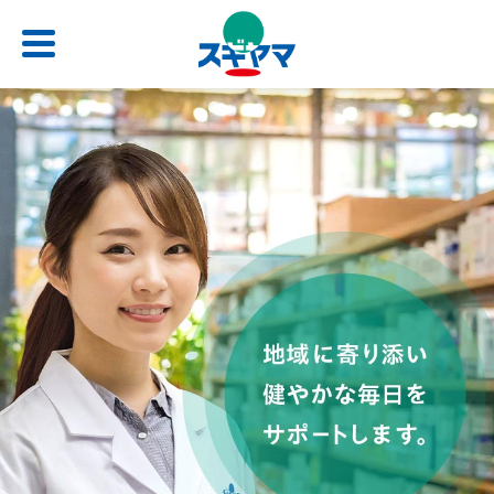
HOME
店舗検索
お問い合わせ
サービス一覧
会社情報
求人情報
よくあるご質問
トップ
トップ
トップ
トップ
処方せん受付
ごあいさつ
新卒採用サイト
スギヤマカード
（薬剤師職・総合職）
電子お薬手帳アプリ
会社概要
公式アプリ
キャリア採用 正社員