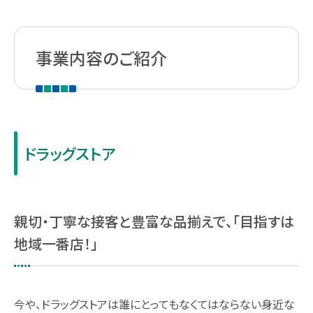
スギヤマ公式アプリ：デジタル会員証登録
事業内容のご紹介
LINEで友だち登録！
しそ油（えごま油）
地域イベント活動
ドラッグストア
やさしいレシピ
セルフメディケーション
親切・丁寧な接客と豊富な品揃えで、「目指すは
地域一番店！」
はたらく人の身だしなみルール
今や、ドラッグストアは誰にとってもなくてはならない身近な