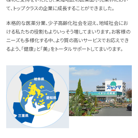
薬剤師職
在宅訪問管理指導
会社沿革
て、トップクラスの企業に成長することができました。
パート
補聴器
事業内容
本格的な医薬分業、少子高齢化社会を迎え、地域社会にお
薬剤師
ける私たちの役割もよりいっそう増してまいります。お客様の
エステティックサロン
取り組み：在宅事業
ニーズも多様化する中、より質の高いサービスでお応えでき
キャリア採用 正社員
るよう、「健康」と「美」をトータルサポートしてまいります。
総合職・エステティシャン職
PUDO
取り組み：学会報告
パート・アルバイト
スギヤマカード ポイントカードでお得
取り組み：子育て支援
ドラッグストアスタッフ・医療事務
スギヤマカード スギヤママネーのご紹介
本社へのアクセス
同好会・社内関連サイト
スギヤマカードマイページ
ドラッグストア隣接クリニック開業物件紹介
スギヤマ公式アプリ
スギヤマ公式アプリ：お得！便利！アプリの使い方