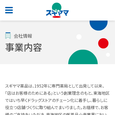
HOME
会社情報
事業内容
店舗検索
お問い合わせ
サービス一覧
会社情報
求人情報
よくあるご質問
トップ
トップ
トップ
トップ
スギヤマ薬品は、1952年に専門薬局として出発して以来、
処方せん受付
ごあいさつ
新卒採用サイト
スギヤマカード
「店はお客様のためにある」という創業理念のもと、東海地区
（薬剤師職・総合職）
ではいち早くドラッグストアのチェーン化に着手し、暮らしに
電子お薬手帳アプリ
会社概要
公式アプリ
役立つ店舗づくりに取り組んでまいりました。お蔭様で、お客
キャリア採用 正社員
様のご支持をいただき、東海地区の医薬品小売業界におい