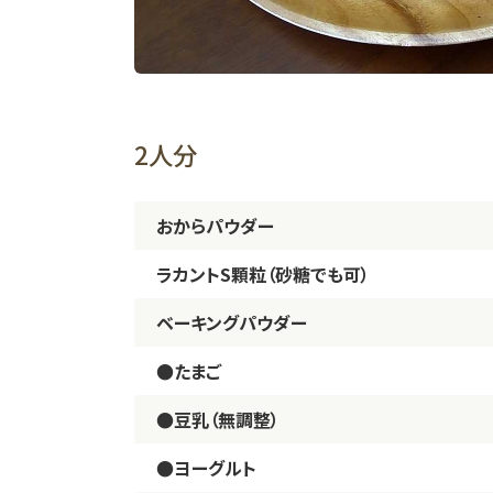
2人分
おからパウダー
ラカントS顆粒（砂糖でも可）
ベーキングパウダー
●たまご
●豆乳（無調整）
●ヨーグルト