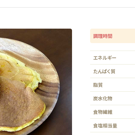
調理時間
エネルギー
たんぱく質
脂質
炭水化物
食物繊維
食塩相当量