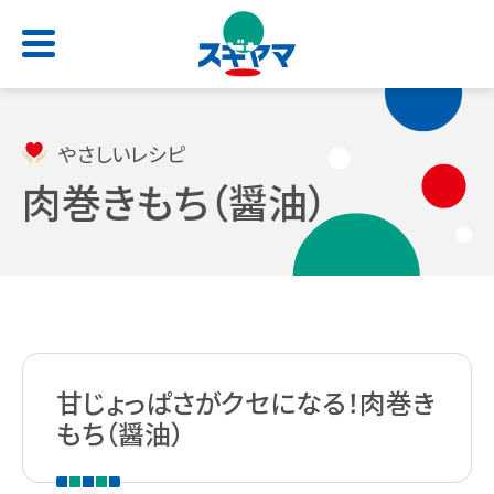
HOME
やさしいレシピ
肉巻きもち（醤油）
店舗検索
お問い合わせ
サービス一覧
会社情報
求人情報
よくあるご質問
トップ
トップ
トップ
トップ
処方せん受付
ごあいさつ
甘じょっぱさがクセになる！肉巻き
新卒採用サイト
スギヤマカード
（薬剤師職・総合職）
もち（醤油）
電子お薬手帳アプリ
会社概要
公式アプリ
キャリア採用 正社員