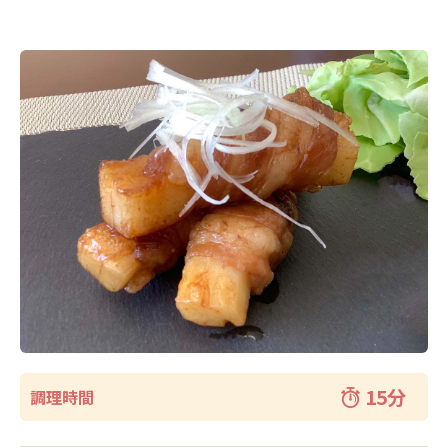
薬剤師職
在宅訪問管理指導
会社沿革
パート
補聴器
事業内容
薬剤師
エステティックサロン
取り組み：在宅事業
キャリア採用 正社員
総合職・エステティシャン職
PUDO
取り組み：学会報告
パート・アルバイト
スギヤマカード ポイントカードでお得
取り組み：子育て支援
ドラッグストアスタッフ・医療事務
スギヤマカード スギヤママネーのご紹介
本社へのアクセス
同好会・社内関連サイト
スギヤマカードマイページ
ドラッグストア隣接クリニック開業物件紹介
スギヤマ公式アプリ
15分
調理時間
スギヤマ公式アプリ：お得！便利！アプリの使い方