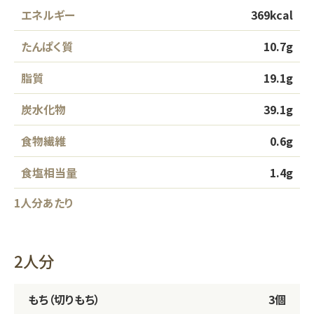
エネルギー
369kcal
スギヤマ公式アプリ：デジタル会員証登録
たんぱく質
10.7g
LINEで友だち登録！
脂質
19.1g
しそ油（えごま油）
炭水化物
39.1g
食物繊維
0.6g
地域イベント活動
食塩相当量
1.4g
やさしいレシピ
1人分あたり
セルフメディケーション
はたらく人の身だしなみルール
2人分
もち（切りもち）
3個