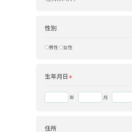
性別
男性
女性
生年月日
＊
年
月
住所