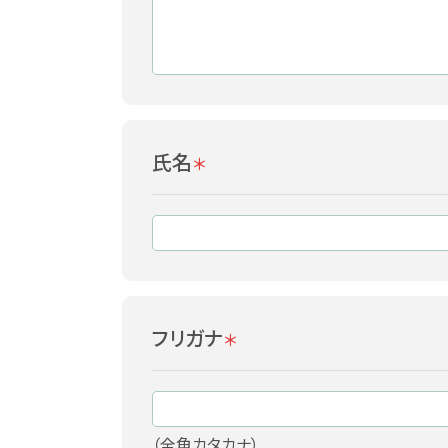
氏名
＊
フリガナ
＊
（全角カタカナ）