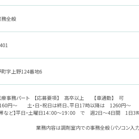
業務全般
8401
町字上野124番地6
医療事務パート 【応募要項】 高卒以上 【車通勤】 可
1160円～ 土・日・祝日は終日、平日17時以降は 1260円～
間帯など】平日・土曜日14：00～19：00 で 週2日
容は調剤室内での事務全般（パソコン入力、レジ、