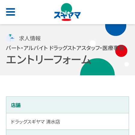
HOME
求人情報
パート・アルバイト ドラッグストアスタッフ・医療事務
エントリーフォーム
店舗検索
お問い合わせ
サービス一覧
会社情報
求人情報
よくあるご質問
トップ
トップ
トップ
トップ
店舗
処方せん受付
ごあいさつ
新卒採用サイト
スギヤマカード
（薬剤師職・総合職）
ドラッグスギヤマ 清水店
電子お薬手帳アプリ
会社概要
公式アプリ
キャリア採用 正社員