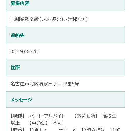
薬剤師職
募集内容
在宅訪問管理指導
会社沿革
パート
店舗業務全般（レジ・品出し・清掃など）
補聴器
事業内容
薬剤師
連絡先
エステティックサロン
取り組み：在宅事業
キャリア採用 正社員
総合職・エステティシャン職
052-938-7761
PUDO
取り組み：学会報告
パート・アルバイト
スギヤマカード ポイントカードでお得
取り組み：子育て支援
住所
ドラッグストアスタッフ・医療事務
スギヤマカード スギヤママネーのご紹介
本社へのアクセス
名古屋市北区清水三丁目12番9号
同好会・社内関連サイト
スギヤマカードマイページ
ドラッグストア隣接クリニック開業物件紹介
メッセージ
スギヤマ公式アプリ
【職種】 パート・アルバイト 【応募要項】 高校生
以上 【車通勤】 不可
スギヤマ公式アプリ：お得！便利！アプリの使い方
【時給】 1140円～ 土日 と 17時以降は 1190