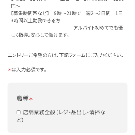
円～
【募集時間帯など】 9時～21時で 週2～3日間 1日
スギヤマ公式アプリ：デジタル会員証登録
3時間以上勤務できる方
アルバイト初めてでも優
LINEで友だち登録！
しく指導。安心して働けます。
しそ油（えごま油）
エントリーご希望の方は、下記フォームにご入力ください。
地域イベント活動
＊
は入力必須です。
やさしいレシピ
セルフメディケーション
職種
＊
はたらく人の身だしなみルール
店舗業務全般（レジ・品出し・清掃な
ど）