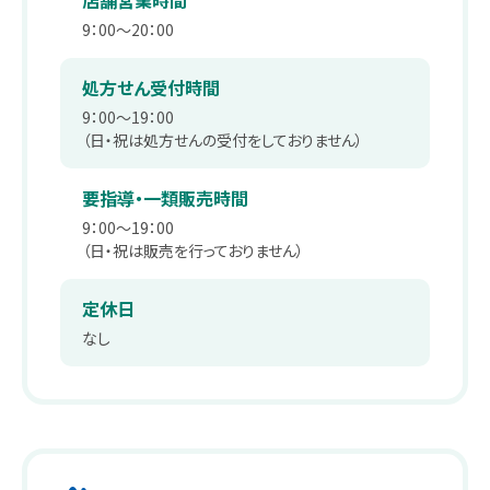
店舗営業時間
薬剤師職
在宅訪問管理指導
会社沿革
9：00～20：00
パート
補聴器
事業内容
処方せん受付時間
薬剤師
9：00～19：00
エステティックサロン
取り組み：在宅事業
（日・祝は処方せんの受付をしておりません）
キャリア採用 正社員
総合職・エステティシャン職
PUDO
取り組み：学会報告
要指導・一類販売時間
9：00～19：00
パート・アルバイト
スギヤマカード ポイントカードでお得
取り組み：子育て支援
（日・祝は販売を行っておりません）
ドラッグストアスタッフ・医療事務
スギヤマカード スギヤママネーのご紹介
本社へのアクセス
定休日
同好会・社内関連サイト
なし
スギヤマカードマイページ
ドラッグストア隣接クリニック開業物件紹介
スギヤマ公式アプリ
スギヤマ公式アプリ：お得！便利！アプリの使い方