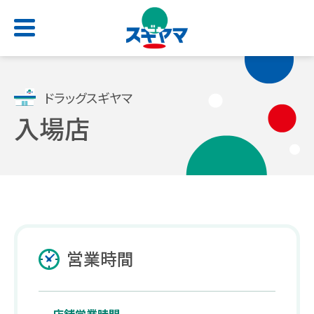
HOME
ドラッグスギヤマ
入場店
店舗検索
お問い合わせ
サービス一覧
会社情報
求人情報
よくあるご質問
トップ
トップ
トップ
トップ
処方せん受付
ごあいさつ
新卒採用サイト
スギヤマカード
営業時間
（薬剤師職・総合職）
電子お薬手帳アプリ
会社概要
公式アプリ
キャリア採用 正社員