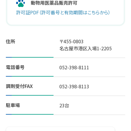
動物用医薬品販売許可
許可証PDF（許可番号と有効期間はこちらから）
スギヤマ公式アプリ：デジタル会員証登録
LINEで友だち登録！
住所
〒455-0803
しそ油（えごま油）
名古屋市港区入場1-2205
地域イベント活動
電話番号
052-398-8111
やさしいレシピ
調剤受付FAX
052-398-8113
セルフメディケーション
駐車場
23台
はたらく人の身だしなみルール