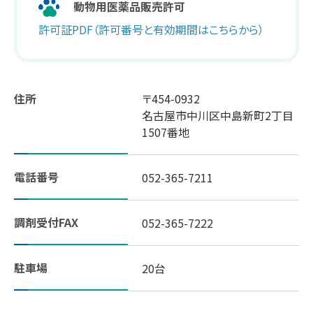
動物用医薬品販売許可
許可証PDF（許可番号と有効期間はこちらから）
スギヤマ公式アプリ：デジタル会員証登録
LINEで友だち登録！
住所
〒454-0932
しそ油（えごま油）
名古屋市中川区中島新町2丁目
1507番地
地域イベント活動
電話番号
052-365-7211
やさしいレシピ
セルフメディケーション
調剤受付FAX
052-365-7222
はたらく人の身だしなみルール
駐車場
20台