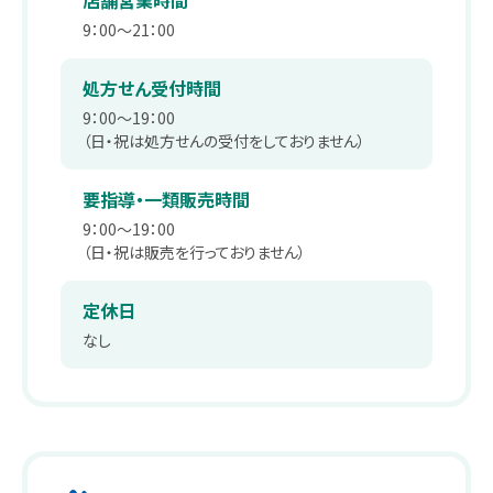
店舗営業時間
薬剤師職
在宅訪問管理指導
会社沿革
9：00～21：00
パート
補聴器
事業内容
処方せん受付時間
薬剤師
9：00～19：00
エステティックサロン
取り組み：在宅事業
（日・祝は処方せんの受付をしておりません）
キャリア採用 正社員
総合職・エステティシャン職
PUDO
取り組み：学会報告
要指導・一類販売時間
9：00～19：00
パート・アルバイト
スギヤマカード ポイントカードでお得
取り組み：子育て支援
（日・祝は販売を行っておりません）
ドラッグストアスタッフ・医療事務
スギヤマカード スギヤママネーのご紹介
本社へのアクセス
定休日
同好会・社内関連サイト
なし
スギヤマカードマイページ
ドラッグストア隣接クリニック開業物件紹介
スギヤマ公式アプリ
スギヤマ公式アプリ：お得！便利！アプリの使い方