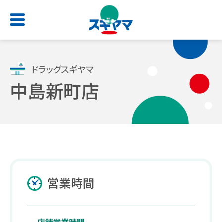
HOME
ドラッグスギヤマ
中島新町店
店舗検索
お問い合わせ
サービス一覧
会社情報
求人情報
よくあるご質問
トップ
トップ
トップ
トップ
処方せん受付
ごあいさつ
新卒採用サイト
スギヤマカード
営業時間
（薬剤師職・総合職）
電子お薬手帳アプリ
会社概要
公式アプリ
キャリア採用 正社員