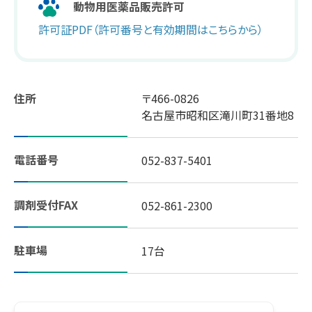
動物用医薬品販売許可
許可証PDF（許可番号と有効期間はこちらから）
スギヤマ公式アプリ：デジタル会員証登録
LINEで友だち登録！
住所
〒466-0826
しそ油（えごま油）
名古屋市昭和区滝川町31番地8
地域イベント活動
電話番号
052-837-5401
やさしいレシピ
調剤受付FAX
052-861-2300
セルフメディケーション
駐車場
17台
はたらく人の身だしなみルール