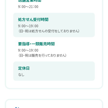
店舗営業時間
薬剤師職
在宅訪問管理指導
会社沿革
9：00～21：00
パート
補聴器
事業内容
処方せん受付時間
薬剤師
9：00～19：00
エステティックサロン
取り組み：在宅事業
（日・祝は処方せんの受付をしておりません）
キャリア採用 正社員
総合職・エステティシャン職
PUDO
取り組み：学会報告
要指導・一類販売時間
9：00～19：00
パート・アルバイト
スギヤマカード ポイントカードでお得
取り組み：子育て支援
（日・祝は販売を行っておりません）
ドラッグストアスタッフ・医療事務
スギヤマカード スギヤママネーのご紹介
本社へのアクセス
定休日
同好会・社内関連サイト
なし
スギヤマカードマイページ
ドラッグストア隣接クリニック開業物件紹介
スギヤマ公式アプリ
スギヤマ公式アプリ：お得！便利！アプリの使い方