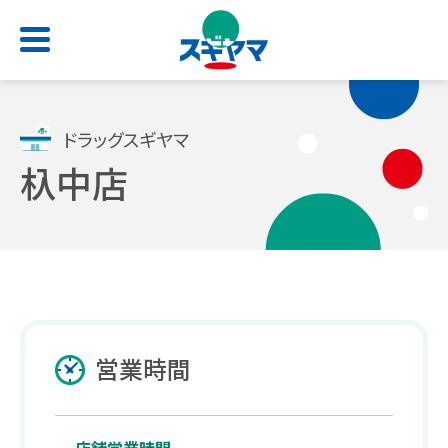
HOME
ドラッグスギヤマ
杁中店
店舗検索
お問い合わせ
サービス一覧
会社情報
求人情報
よくあるご質問
トップ
トップ
トップ
トップ
処方せん受付
ごあいさつ
新卒採用サイト
スギヤマカード
営業時間
（薬剤師職・総合職）
電子お薬手帳アプリ
会社概要
公式アプリ
キャリア採用 正社員