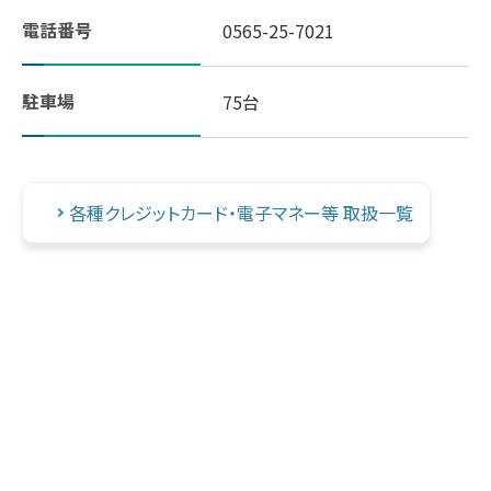
電話番号
0565-25-7021
スギヤマ公式アプリ：デジタル会員証登録
駐車場
75台
LINEで友だち登録！
しそ油（えごま油）
各種クレジットカード・電子マネー等 取扱一覧
地域イベント活動
やさしいレシピ
セルフメディケーション
はたらく人の身だしなみルール