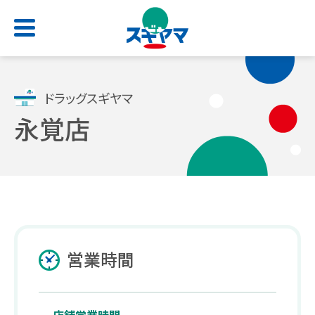
HOME
ドラッグスギヤマ
永覚店
店舗検索
お問い合わせ
サービス一覧
会社情報
求人情報
よくあるご質問
トップ
トップ
トップ
トップ
処方せん受付
ごあいさつ
新卒採用サイト
スギヤマカード
営業時間
（薬剤師職・総合職）
電子お薬手帳アプリ
会社概要
公式アプリ
キャリア採用 正社員