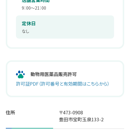
店舗営業時間
薬剤師職
在宅訪問管理指導
会社沿革
9：00～21：00
パート
補聴器
事業内容
定休日
薬剤師
なし
エステティックサロン
取り組み：在宅事業
キャリア採用 正社員
総合職・エステティシャン職
PUDO
取り組み：学会報告
パート・アルバイト
スギヤマカード ポイントカードでお得
取り組み：子育て支援
ドラッグストアスタッフ・医療事務
動物用医薬品販売許可
スギヤマカード スギヤママネーのご紹介
本社へのアクセス
同好会・社内関連サイト
許可証PDF（許可番号と有効期間はこちらから）
スギヤマカードマイページ
ドラッグストア隣接クリニック開業物件紹介
住所
〒473-0908
スギヤマ公式アプリ
豊田市宝町玉泉133-2
スギヤマ公式アプリ：お得！便利！アプリの使い方