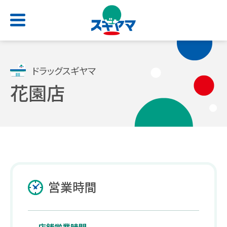
HOME
ドラッグスギヤマ
花園店
店舗検索
お問い合わせ
サービス一覧
会社情報
求人情報
よくあるご質問
トップ
トップ
トップ
トップ
処方せん受付
ごあいさつ
新卒採用サイト
スギヤマカード
営業時間
（薬剤師職・総合職）
電子お薬手帳アプリ
会社概要
公式アプリ
キャリア採用 正社員