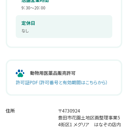
店舗営業時間
薬剤師職
在宅訪問管理指導
会社沿革
9：30～20：00
パート
補聴器
事業内容
定休日
薬剤師
なし
エステティックサロン
取り組み：在宅事業
キャリア採用 正社員
総合職・エステティシャン職
PUDO
取り組み：学会報告
パート・アルバイト
スギヤマカード ポイントカードでお得
取り組み：子育て支援
ドラッグストアスタッフ・医療事務
動物用医薬品販売許可
スギヤマカード スギヤママネーのご紹介
本社へのアクセス
同好会・社内関連サイト
許可証PDF（許可番号と有効期間はこちらから）
スギヤマカードマイページ
ドラッグストア隣接クリニック開業物件紹介
住所
〒4730924
スギヤマ公式アプリ
豊田市花園土地区画整理事業5
4街区1 メグリア はなぞの店内
スギヤマ公式アプリ：お得！便利！アプリの使い方