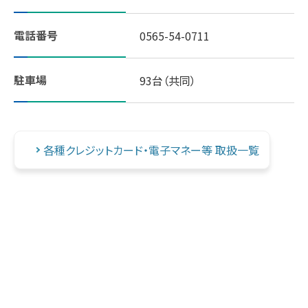
スギヤマ公式アプリ：デジタル会員証登録
電話番号
0565-54-0711
LINEで友だち登録！
駐車場
93台（共同）
しそ油（えごま油）
地域イベント活動
各種クレジットカード・電子マネー等 取扱一覧
やさしいレシピ
セルフメディケーション
はたらく人の身だしなみルール