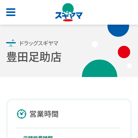
HOME
ドラッグスギヤマ
豊田足助店
店舗検索
お問い合わせ
サービス一覧
会社情報
求人情報
よくあるご質問
トップ
トップ
トップ
トップ
処方せん受付
ごあいさつ
新卒採用サイト
スギヤマカード
営業時間
（薬剤師職・総合職）
電子お薬手帳アプリ
会社概要
公式アプリ
キャリア採用 正社員