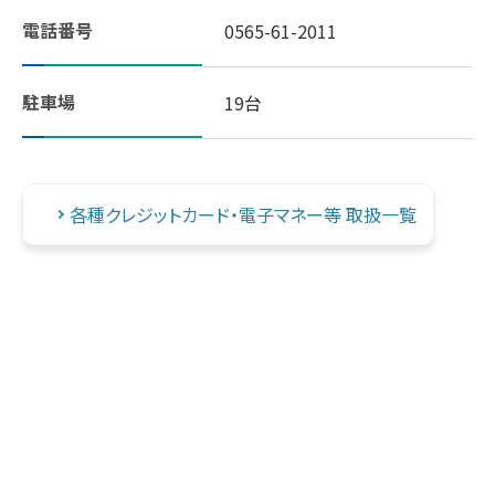
電話番号
0565-61-2011
スギヤマ公式アプリ：デジタル会員証登録
駐車場
19台
LINEで友だち登録！
しそ油（えごま油）
各種クレジットカード・電子マネー等 取扱一覧
地域イベント活動
やさしいレシピ
セルフメディケーション
はたらく人の身だしなみルール