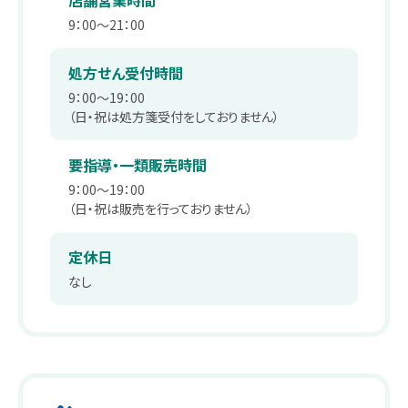
店舗営業時間
薬剤師職
在宅訪問管理指導
会社沿革
9：00～21：00
パート
補聴器
事業内容
処方せん受付時間
薬剤師
9：00～19：00
エステティックサロン
取り組み：在宅事業
（日・祝は処方箋受付をしておりません）
キャリア採用 正社員
総合職・エステティシャン職
PUDO
取り組み：学会報告
要指導・一類販売時間
9：00～19：00
パート・アルバイト
スギヤマカード ポイントカードでお得
取り組み：子育て支援
（日・祝は販売を行っておりません）
ドラッグストアスタッフ・医療事務
スギヤマカード スギヤママネーのご紹介
本社へのアクセス
定休日
同好会・社内関連サイト
なし
スギヤマカードマイページ
ドラッグストア隣接クリニック開業物件紹介
スギヤマ公式アプリ
スギヤマ公式アプリ：お得！便利！アプリの使い方