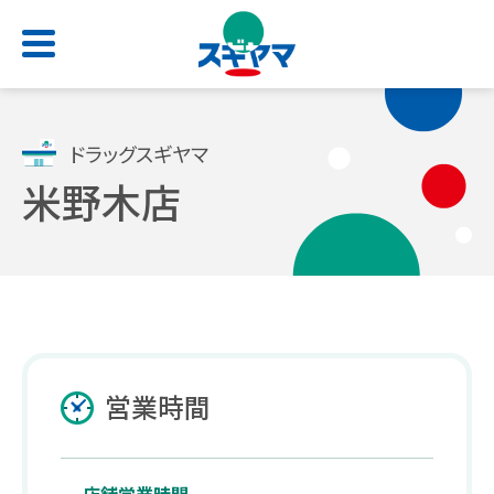
HOME
ドラッグスギヤマ
米野木店
店舗検索
お問い合わせ
サービス一覧
会社情報
求人情報
よくあるご質問
トップ
トップ
トップ
トップ
処方せん受付
ごあいさつ
新卒採用サイト
スギヤマカード
営業時間
（薬剤師職・総合職）
電子お薬手帳アプリ
会社概要
公式アプリ
キャリア採用 正社員