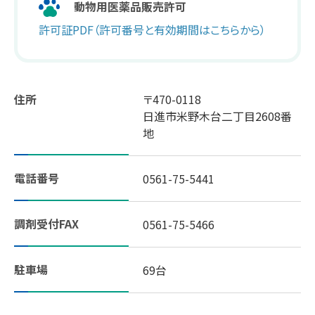
動物用医薬品販売許可
許可証PDF（許可番号と有効期間はこちらから）
スギヤマ公式アプリ：デジタル会員証登録
LINEで友だち登録！
住所
〒470-0118
しそ油（えごま油）
日進市米野木台二丁目2608番
地
地域イベント活動
電話番号
0561-75-5441
やさしいレシピ
セルフメディケーション
調剤受付FAX
0561-75-5466
はたらく人の身だしなみルール
駐車場
69台