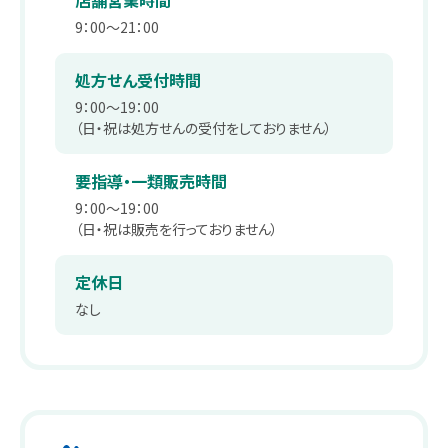
店舗営業時間
薬剤師職
在宅訪問管理指導
会社沿革
9：00～21：00
パート
補聴器
事業内容
処方せん受付時間
薬剤師
9：00～19：00
エステティックサロン
取り組み：在宅事業
（日・祝は処方せんの受付をしておりません）
キャリア採用 正社員
総合職・エステティシャン職
PUDO
取り組み：学会報告
要指導・一類販売時間
9：00～19：00
パート・アルバイト
スギヤマカード ポイントカードでお得
取り組み：子育て支援
（日・祝は販売を行っておりません）
ドラッグストアスタッフ・医療事務
スギヤマカード スギヤママネーのご紹介
本社へのアクセス
定休日
同好会・社内関連サイト
なし
スギヤマカードマイページ
ドラッグストア隣接クリニック開業物件紹介
スギヤマ公式アプリ
スギヤマ公式アプリ：お得！便利！アプリの使い方