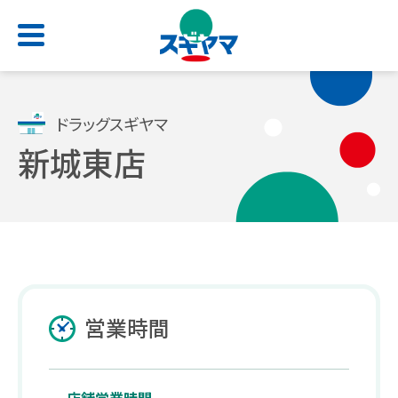
HOME
ドラッグスギヤマ
新城東店
店舗検索
お問い合わせ
サービス一覧
会社情報
求人情報
よくあるご質問
トップ
トップ
トップ
トップ
処方せん受付
ごあいさつ
新卒採用サイト
スギヤマカード
営業時間
（薬剤師職・総合職）
電子お薬手帳アプリ
会社概要
公式アプリ
キャリア採用 正社員