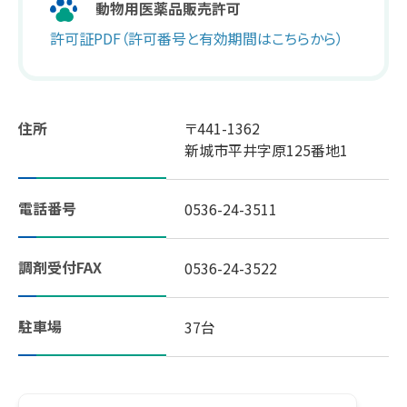
動物用医薬品販売許可
許可証PDF（許可番号と有効期間はこちらから）
スギヤマ公式アプリ：デジタル会員証登録
LINEで友だち登録！
住所
〒441-1362
しそ油（えごま油）
新城市平井字原125番地1
地域イベント活動
電話番号
0536-24-3511
やさしいレシピ
調剤受付FAX
0536-24-3522
セルフメディケーション
駐車場
37台
はたらく人の身だしなみルール