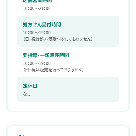
店舗営業時間
薬剤師職
在宅訪問管理指導
会社沿革
10：00～21：00
パート
補聴器
事業内容
処方せん受付時間
薬剤師
10：00～19：00
エステティックサロン
取り組み：在宅事業
（日・祝は処方箋受付をしておりません）
キャリア採用 正社員
総合職・エステティシャン職
PUDO
取り組み：学会報告
要指導・一類販売時間
10：00～19：00
パート・アルバイト
スギヤマカード ポイントカードでお得
取り組み：子育て支援
（日・祝は販売を行っておりません）
ドラッグストアスタッフ・医療事務
スギヤマカード スギヤママネーのご紹介
本社へのアクセス
定休日
同好会・社内関連サイト
なし
スギヤマカードマイページ
ドラッグストア隣接クリニック開業物件紹介
スギヤマ公式アプリ
スギヤマ公式アプリ：お得！便利！アプリの使い方