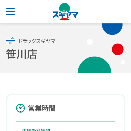
HOME
ドラッグスギヤマ
笹川店
店舗検索
お問い合わせ
サービス一覧
会社情報
求人情報
よくあるご質問
トップ
トップ
トップ
トップ
処方せん受付
ごあいさつ
新卒採用サイト
スギヤマカード
営業時間
（薬剤師職・総合職）
電子お薬手帳アプリ
会社概要
公式アプリ
キャリア採用 正社員