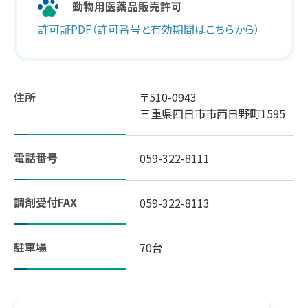
動物用医薬品販売許可
許可証PDF（許可番号と有効期間はこちらから）
スギヤマ公式アプリ：デジタル会員証登録
LINEで友だち登録！
住所
〒510-0943
しそ油（えごま油）
三重県四日市市西日野町1595
地域イベント活動
電話番号
059-322-8111
やさしいレシピ
調剤受付FAX
059-322-8113
セルフメディケーション
駐車場
70台
はたらく人の身だしなみルール