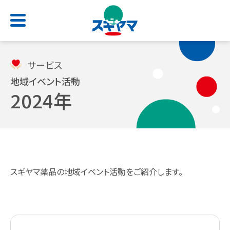
HOME
サービス
地域イベント活動
2024年
店舗検索
お問い合わせ
サービス一覧
会社情報
求人情報
よくあるご質問
トップ
トップ
トップ
トップ
スギヤマ薬品の地域イベント活動をご紹介します。
処方せん受付
ごあいさつ
新卒採用サイト
スギヤマカード
（薬剤師職・総合職）
電子お薬手帳アプリ
会社概要
公式アプリ
キャリア採用 正社員