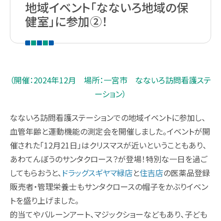
薬剤師職
地域イベント「なないろ地域の保
在宅訪問管理指導
会社沿革
健室」に参加②！
パート
補聴器
事業内容
薬剤師
エステティックサロン
取り組み：在宅事業
キャリア採用 正社員
総合職・エステティシャン職
（開催：2024年12月 場所：一宮市 なないろ訪問看護ステ
PUDO
取り組み：学会報告
ーション）
パート・アルバイト
スギヤマカード ポイントカードでお得
取り組み：子育て支援
ドラッグストアスタッフ・医療事務
なないろ訪問看護ステーションでの地域イベントに参加し、
血管年齢と運動機能の測定会を開催しました。イベントが開
スギヤマカード スギヤママネーのご紹介
本社へのアクセス
同好会・社内関連サイト
催された「12月21日」はクリスマスが近いということもあり、
あわてんぼうのサンタクロース？が登場！特別な一日を過ご
スギヤマカードマイページ
ドラッグストア隣接クリニック開業物件紹介
してもらおうと、
ドラッグスギヤマ緑店
と
住吉店
の医薬品登録
販売者・管理栄養士もサンタクロースの帽子をかぶりイベン
スギヤマ公式アプリ
トを盛り上げました。
的当てやバルーンアート、マジックショーなどもあり、子ども
スギヤマ公式アプリ：お得！便利！アプリの使い方