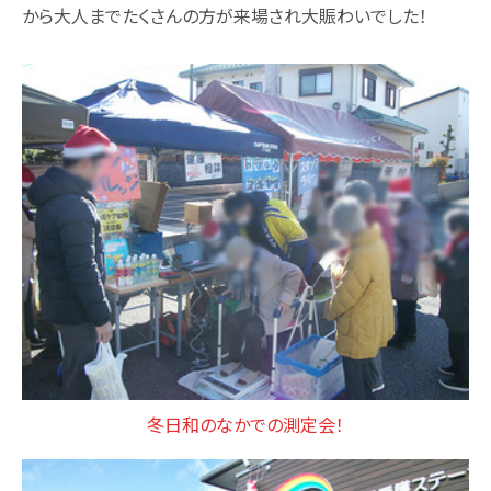
から大人までたくさんの方が来場され大賑わいでした！
スギヤマ公式アプリ：デジタル会員証登録
LINEで友だち登録！
しそ油（えごま油）
地域イベント活動
やさしいレシピ
セルフメディケーション
はたらく人の身だしなみルール
冬日和のなかでの測定会！