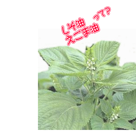
薬剤師職
在宅訪問管理指導
会社沿革
パート
補聴器
事業内容
薬剤師
エステティックサロン
取り組み：在宅事業
キャリア採用 正社員
総合職・エステティシャン職
PUDO
取り組み：学会報告
パート・アルバイト
スギヤマカード ポイントカードでお得
取り組み：子育て支援
ドラッグストアスタッフ・医療事務
スギヤマカード スギヤママネーのご紹介
本社へのアクセス
同好会・社内関連サイト
スギヤマカードマイページ
ドラッグストア隣接クリニック開業物件紹介
スギヤマ公式アプリ
スギヤマ公式アプリ：お得！便利！アプリの使い方