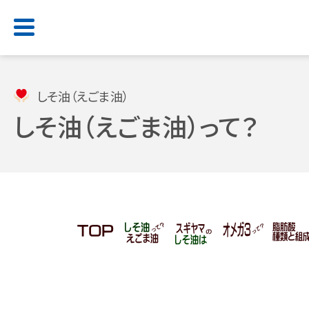
HOME
しそ油（えごま油）
しそ油（えごま油）って？
店舗検索
お問い合わせ
サービス一覧
会社情報
求人情報
よくあるご質問
トップ
トップ
トップ
トップ
処方せん受付
ごあいさつ
新卒採用サイト
スギヤマカード
（薬剤師職・総合職）
電子お薬手帳アプリ
会社概要
公式アプリ
キャリア採用 正社員